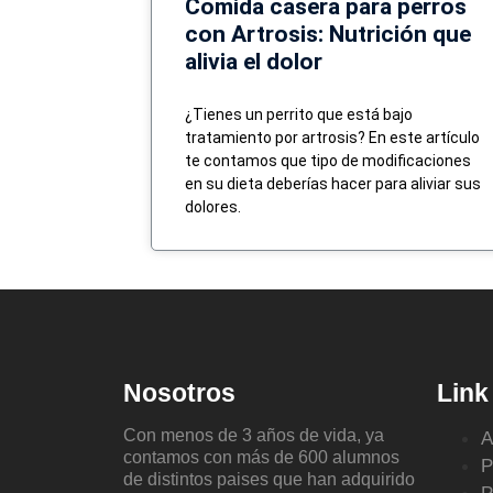
Comida casera para perros
con Artrosis: Nutrición que
alivia el dolor
¿Tienes un perrito que está bajo
tratamiento por artrosis? En este artículo
te contamos que tipo de modificaciones
en su dieta deberías hacer para aliviar sus
dolores.
Nosotros
Link
Con menos de 3 años de vida, ya
A
contamos con más de 600 alumnos
P
de distintos paises que han adquirido