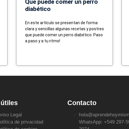
Que puede comer un perro
diabético
En este artículo se presentan de forma
clara y sencillas algunas recetas y postres
que puede comer un perro diabético. Paso
a paso y a tu ritmo!
 útiles
Contacto
viso Legal
hola@aprendehoymis
olítica de privacidad
WhatsApp: +549 297-5