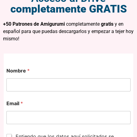
completamente GRATIS
+50 Patrones de Amigurumi
completamente
gratis
y en
español para que puedas descargarlos y empezar a tejer hoy
mismo!
Nombre
*
Email
*
G
Entiendo que los datos aquí solicitados se